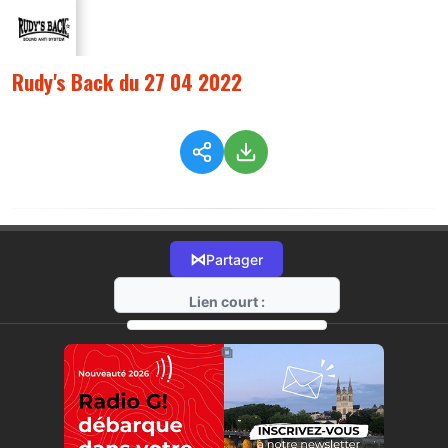
Rudy's Back du 27 04 2022
⋈
Partager
Lien court :
https://radio-g.fr?8289
⧉