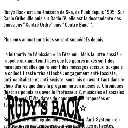
Rudy's Back est une émission de Ska, de Punk depuis 1995. Sur
Radio Gribouille puis sur Radio G!, elle est la descendante des
émissions " Contre Ordre" puis " Contre Band' ".
Plusieurs animateur.trices se sont succédéEs depuis.
Le leitmotiv de l’émission « La Fête oui... Mais la lutte aussi ! »
rappelle aux auditeur.trices que les genres mixés sont des
musiques rebelles qui relaient des messages sociaux auxquels
le collectif reste très attaché : engagement anti-fasciste,
anti-capitaliste et anti-sexiste, sont mis en avant tant dans le
choix d’infos que dans la programmation musicale. Chroniques
(histoire populaires avec le Professeur Z, musicales et sociales
avec Nhuma) ITWs, dates de concert, sont proposées en
fonction de l'actualité.
Rudy’s Back anime également des « Sound-Anti-System » en
soutien à des associations ou à des individu.es activistes.