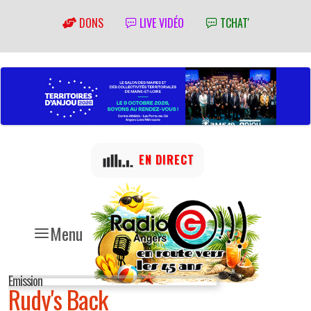
DONS
LIVE VIDÉO
TCHAT'
EN DIRECT
Menu
Emission
Rudy's Back