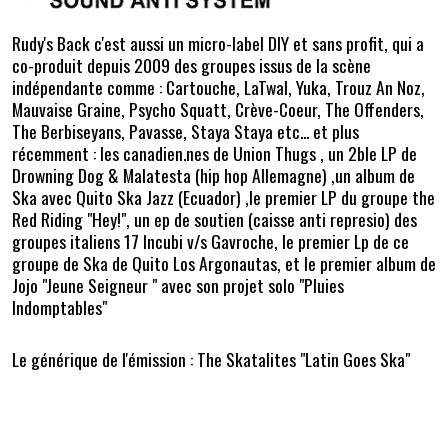
Rudy's Back c'est aussi un micro-label DIY et sans profit, qui a
co-produit depuis 2009 des groupes issus de la scène
indépendante comme : Cartouche, LaTwal, Yuka, Trouz An Noz,
Mauvaise Graine, Psycho Squatt, Crève-Coeur, The Offenders,
The Berbiseyans, Pavasse, Staya Staya etc... et plus
récemment : les canadien.nes de Union Thugs , un 2ble LP de
Drowning Dog & Malatesta (hip hop Allemagne) ,un album de
Ska avec Quito Ska Jazz (Ecuador) ,le premier LP du groupe the
Red Riding "Hey!", un ep de soutien (caisse anti represio) des
groupes italiens 17 Incubi v/s Gavroche, le premier Lp de ce
groupe de Ska de Quito Los Argonautas, et le premier album de
Jojo "Jeune Seigneur " avec son projet solo "Pluies
Indomptables"
Le générique de l'émission : The Skatalites "Latin Goes Ska"