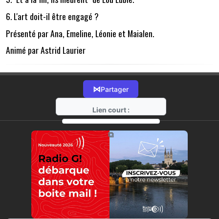
6. L'art doit-il être engagé ?
Présenté par Ana, Emeline, Léonie et Maialen.
Animé par Astrid Laurier
⋈
Partager
Lien court :
https://radio-g.fr?19860
⧉