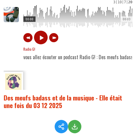
3
|
10
|
7
|
20
00:00
00:03
Radio G!
vous allez écouter un podcast Radio G! : Des meufs badass e
Des meufs badass et de la musique - Elle était
une fois du 03 12 2025