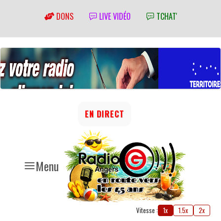
DONS
LIVE VIDÉO
TCHAT'
EN DIRECT
Menu
Vitesse :
1x
1.5x
2x