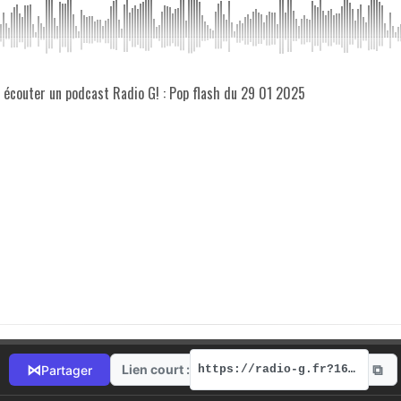
z écouter un podcast Radio G! : Pop flash du 29 01 2025
⧉
⋈
Lien court :
Partager
https://radio-g.fr?16599