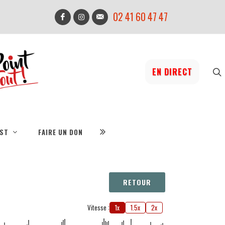
02 41 60 47 47
EN DIRECT
IST
FAIRE UN DON
RETOUR
Vitesse :
1x
1.5x
2x