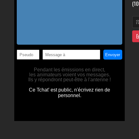
(10
E