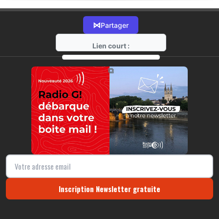
⋈
Partager
Lien court :
https://radio-g.fr?15892
⧉
Inscription Newsletter gratuite