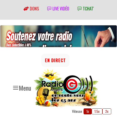
DONS
LIVE VIDÉO
TCHAT'
EN DIRECT
Menu
Vitesse :
1x
1.5x
2x