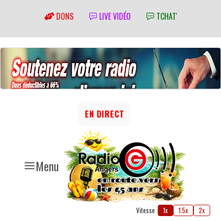
DONS
LIVE VIDÉO
TCHAT'
EN DIRECT
Menu
Vitesse :
1x
1.5x
2x