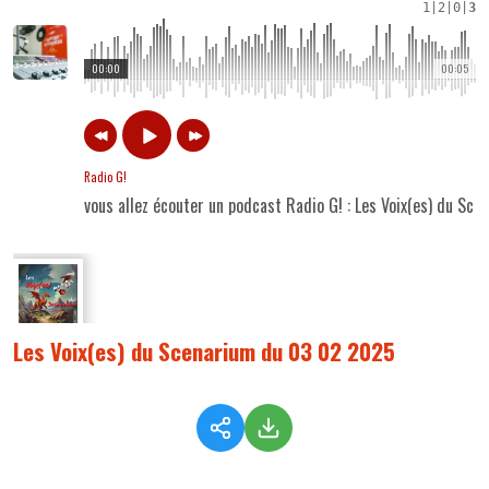
1
|
2
|
0
|
3
00:00
00:05
Radio G!
vous allez écouter un podcast Radio G! : Les Voix(es) du S
Les Voix(es) du Scenarium du 03 02 2025