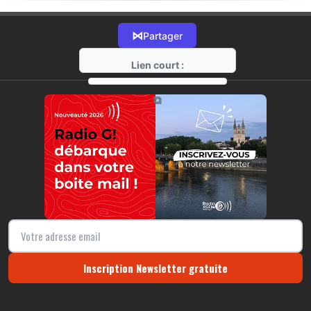
⋈
Partager
Lien court :
https://radio-g.fr?16640
⧉
Inscription Newsletter gratuite