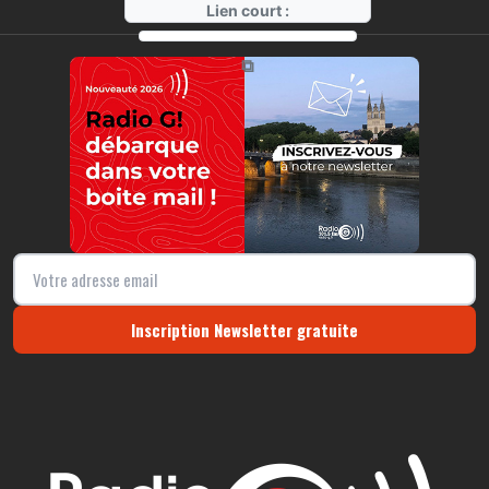
Lien court :
https://radio-g.fr?16516
⧉
Inscription Newsletter gratuite