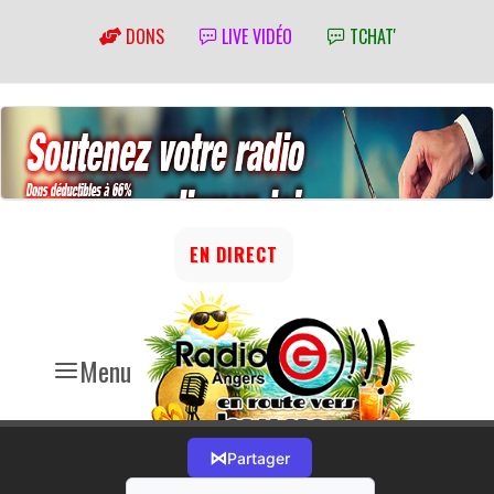
DONS
LIVE VIDÉO
TCHAT'
EN DIRECT
Menu
⋈
Partager