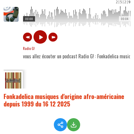
2
|
5
|
2
|
9
00:00
00:04
Radio G!
vous allez écouter un podcast Radio G! : Fonkadelica musiq
Fonkadelica musiques d'origine afro-américaine
depuis 1999 du 16 12 2025