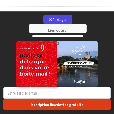
⋈
Partager
Lien court :
https://radio-g.fr?19796
⧉
Inscription Newsletter gratuite