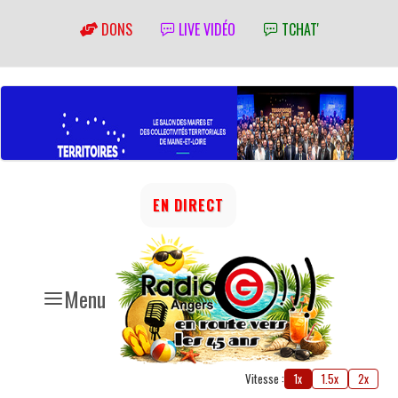
DONS
LIVE VIDÉO
TCHAT'
EN DIRECT
Menu
Vitesse :
1x
1.5x
2x