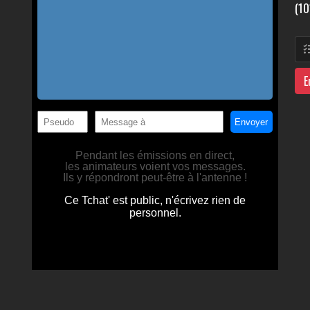
(10
E