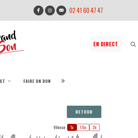
02 41 60 47 47
EN DIRECT
IST
FAIRE UN DON
RETOUR
Vitesse :
1x
1.5x
2x