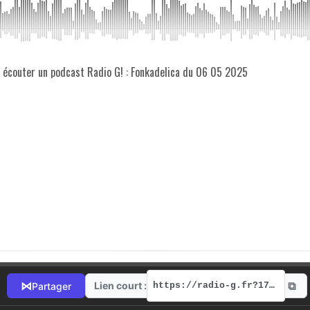
z écouter un podcast Radio G! : Fonkadelica du 06 05 2025
⧉
⋈
Lien court :
Partager
https://radio-g.fr?17501