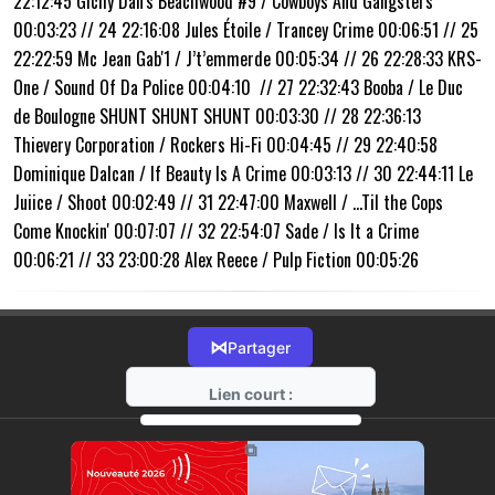
22:12:45 Gichy Dan's Beachwood #9 / Cowboys And Gangsters
00:03:23 // 24 22:16:08 Jules Étoile / Trancey Crime 00:06:51 // 25
22:22:59 Mc Jean Gab'1 / J’t’emmerde 00:05:34 // 26 22:28:33 KRS-
One / Sound Of Da Police 00:04:10
// 27 22:32:43 Booba / Le Duc
de Boulogne SHUNT SHUNT SHUNT 00:03:30 // 28 22:36:13
Thievery Corporation / Rockers Hi-Fi 00:04:45 // 29 22:40:58
Dominique Dalcan / If Beauty Is A Crime 00:03:13 // 30 22:44:11 Le
Juiice / Shoot 00:02:49 // 31 22:47:00 Maxwell / ...Til the Cops
Come Knockin' 00:07:07 // 32 22:54:07 Sade / Is It a Crime
00:06:21 // 33 23:00:28 Alex Reece / Pulp Fiction 00:05:26
⋈
Partager
Lien court :
https://radio-g.fr?16635
⧉