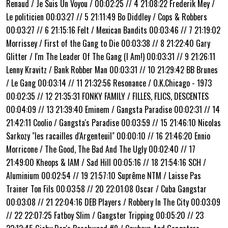
Renaud / Je Suis Un Voyou / 00:02:25 // 4 21:08:22 Frederik Mey /
Le politicien 00:03:27 // 5 21:11:49 Bo Diddley / Cops & Robbers
00:03:27 // 6 21:15:16 Felt / Mexican Bandits 00:03:46 // 7 21:19:02
Morrissey / First of the Gang to Die 00:03:38 // 8 21:22:40 Gary
Glitter / I'm The Leader Of The Gang (I Am!) 00:03:31 // 9 21:26:11
Lenny Kravitz / Bank Robber Man 00:03:31 // 10 21:29:42 BB Brunes
/ Le Gang 00:03:14 // 11 21:32:56 Resonance / O.K.Chicago - 1973
00:02:35 // 12 21:35:31 FONKY FAMILY / FILLES, FLICS, DESCENTES
00:04:09 // 13 21:39:40 Eminem / Gangsta Paradise 00:02:31 // 14
21:42:11 Coolio / Gangsta's Paradise 00:03:59 // 15 21:46:10 Nicolas
Sarkozy "les racailles d'Argenteuil" 00:00:10 // 16 21:46:20 Ennio
Morricone / The Good, The Bad And The Ugly 00:02:40 // 17
21:49:00 Kheops & IAM / Sad Hill 00:05:16 // 18 21:54:16 SCH /
Aluminium 00:02:54 // 19 21:57:10 Suprême NTM / Laisse Pas
Trainer Ton Fils 00:03:58 // 20 22:01:08 Oscar / Cuba Gangstar
00:03:08 // 21 22:04:16 DEB Players / Robbery In The City 00:03:09
// 22 22:07:25 Fatboy Slim / Gangster Tripping 00:05:20 // 23