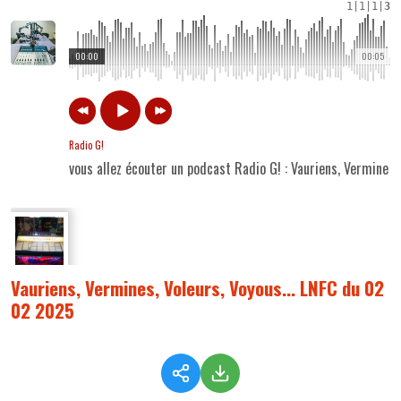
1
|
1
|
1
|
3
00:00
00:05
Radio G!
vous allez écouter un podcast Radio G! : Vauriens, Vermines,
Vauriens, Vermines, Voleurs, Voyous... LNFC du 02
02 2025