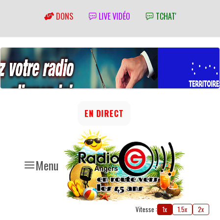
DONS
LIVE VIDÉO
TCHAT'
EN DIRECT
Menu
Vitesse :
1x
1.5x
2x