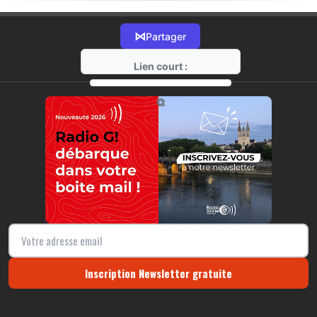
⋈
Partager
Lien court :
https://radio-g.fr?18871
⧉
Inscription Newsletter gratuite