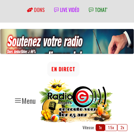
DONS
LIVE VIDÉO
TCHAT'
EN DIRECT
Menu
Vitesse :
1x
1.5x
2x