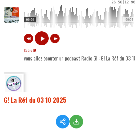
26
|
58
|
12
|
96
00:00
00:04
Radio G!
vous allez écouter un podcast Radio G! : G! La Réf du 03 10
G! La Réf du 03 10 2025