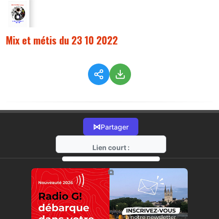
Mix et métis du 23 10 2022
⋈
Partager
Lien court :
https://radio-g.fr?9754
⧉