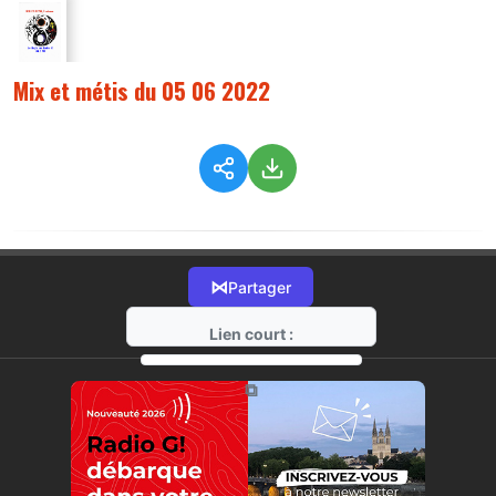
Mix et métis du 05 06 2022
⋈
Partager
Lien court :
https://radio-g.fr?8588
⧉