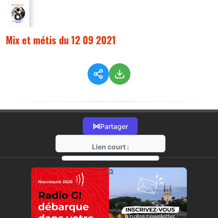
Mix et métis du 12 09 2021
⋈
Partager
Lien court :
https://radio-g.fr?6216
⧉