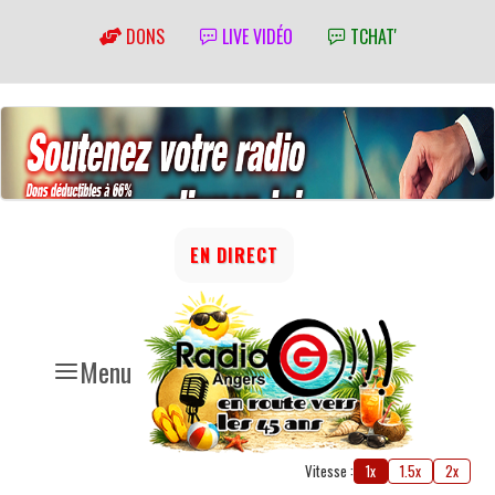
DONS
LIVE VIDÉO
TCHAT'
EN DIRECT
Menu
Vitesse :
1x
1.5x
2x