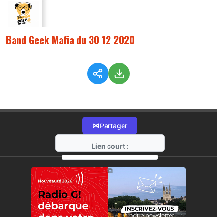
Band Geek Mafia du 30 12 2020
⋈
Partager
Lien court :
https://radio-g.fr?3509
⧉