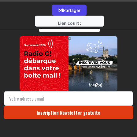
⋈
Partager
Lien court :
https://radio-g.fr?14173
⧉
Inscription Newsletter gratuite