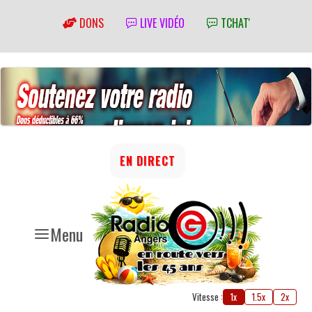
DONS
LIVE VIDÉO
TCHAT'
EN DIRECT
Menu
Vitesse :
1x
1.5x
2x