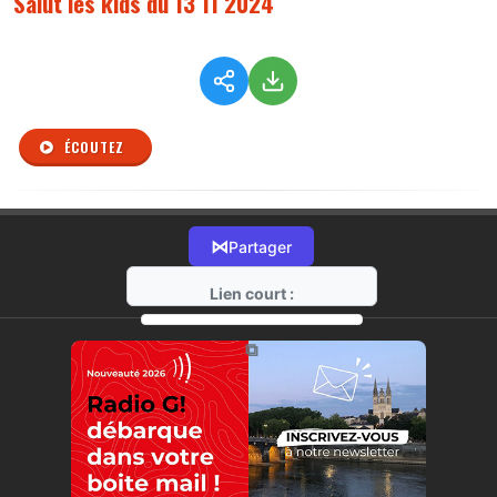
Salut les kids du 13 11 2024
ÉCOUTEZ
⋈
Partager
Lien court :
https://radio-g.fr?r400
⧉