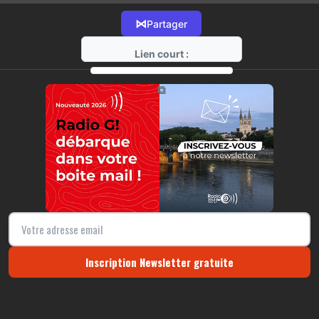
⋈
Partager
Lien court :
https://radio-g.fr?13500
⧉
Inscription Newsletter gratuite