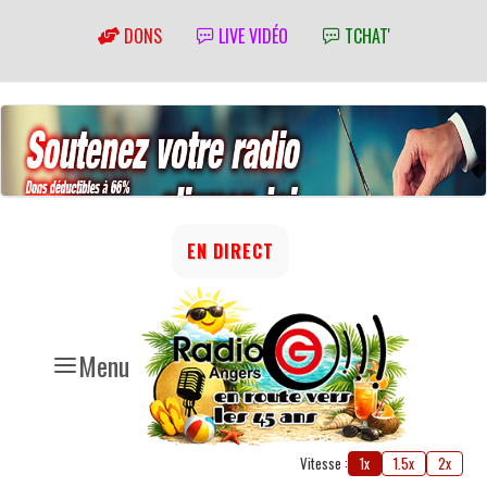
DONS
LIVE VIDÉO
TCHAT'
EN DIRECT
Menu
Vitesse :
1x
1.5x
2x