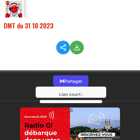
DMT du 31 10 2023
⋈
Partager
Lien court :
https://radio-g.fr?13182
⧉