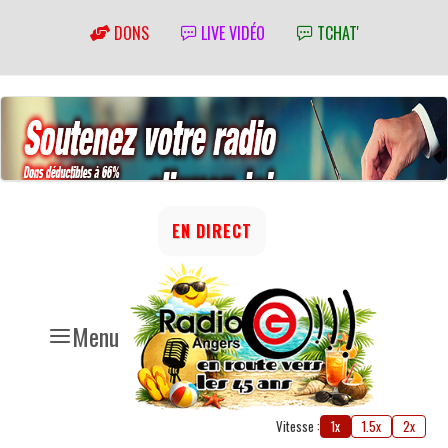
DONS
LIVE VIDÉO
TCHAT'
EN DIRECT
Menu
Vitesse :
1x
1.5x
2x