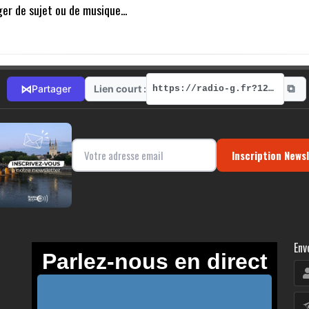
er de sujet ou de musique...
⧉
⋈
Lien court :
Partager
https://radio-g.fr?12196
Inscription News
Env