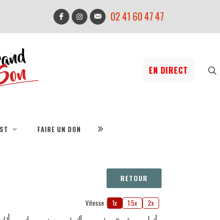
02 41 60 47 47
EN DIRECT
IST
FAIRE UN DON
RETOUR
Vitesse :
1x
1.5x
2x