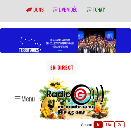
DONS
LIVE VIDÉO
TCHAT'
EN DIRECT
Menu
Vitesse :
1x
1.5x
2x