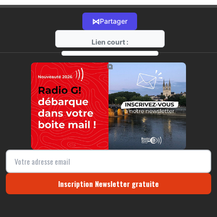
⋈
Partager
Lien court :
https://radio-g.fr?9108
⧉
Inscription Newsletter gratuite