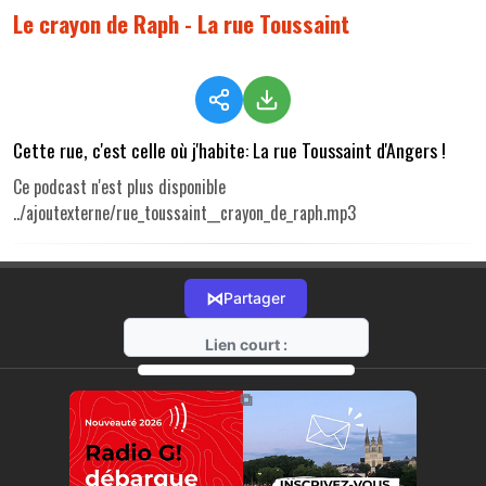
Le crayon de Raph - La rue Toussaint
Cette rue, c'est celle où j'habite: La rue Toussaint d'Angers !
Ce podcast n'est plus disponible
../ajoutexterne/rue_toussaint__crayon_de_raph.mp3
⋈
Partager
Lien court :
https://radio-g.fr?r168
⧉