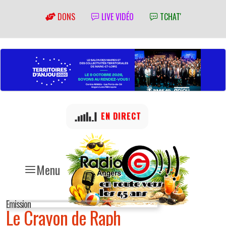
DONS
LIVE VIDÉO
TCHAT'
EN DIRECT
Menu
Emission
Le Crayon de Raph