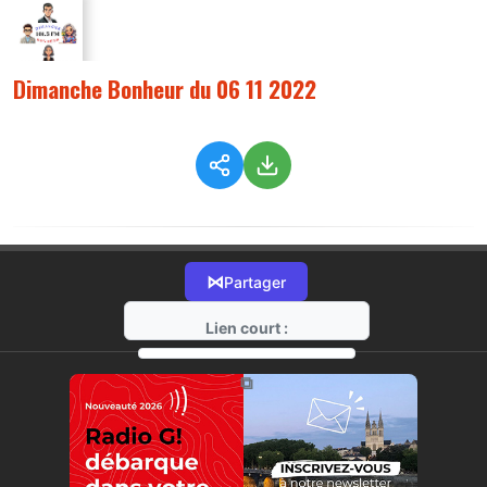
Dimanche Bonheur du 06 11 2022
⋈
Partager
Lien court :
https://radio-g.fr?10029
⧉