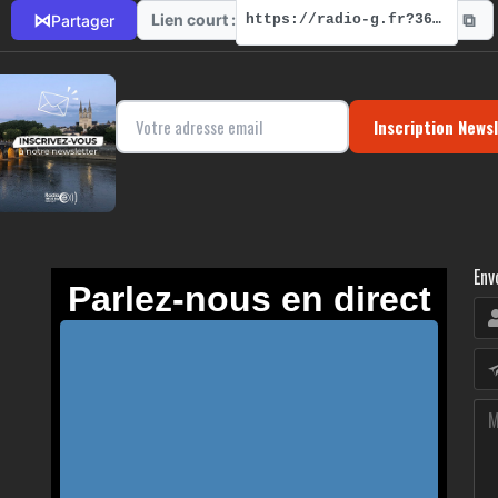
⧉
⋈
Lien court :
Partager
https://radio-g.fr?3682
Inscription News
Env