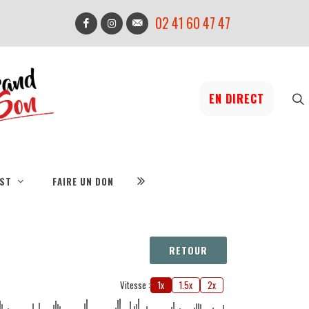
02 41 60 47 47
EN DIRECT
IST
FAIRE UN DON
RETOUR
Vitesse :
1x
1.5x
2x