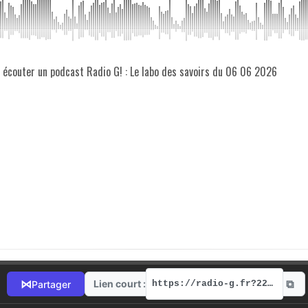
z écouter un podcast Radio G! : Le labo des savoirs du 06 06 2026
⧉
⋈
Lien court :
Partager
https://radio-g.fr?22207