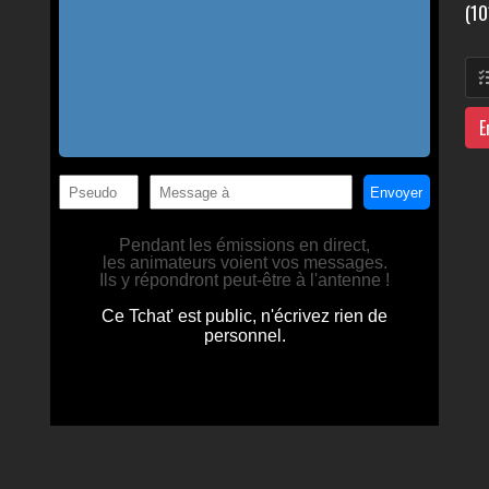
(10
E