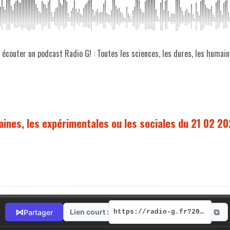
z écouter un podcast Radio G! : Toutes les sciences, les dures, les humai
aines, les expérimentales ou les sociales du 21 02 2
⧉
⋈
Lien court :
Partager
https://radio-g.fr?20945