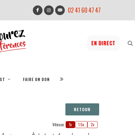
02 41 60 47 47
EN DIRECT
IST
FAIRE UN DON
RETOUR
Vitesse :
1x
1.5x
2x