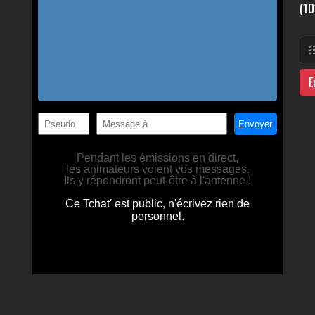
(10
E