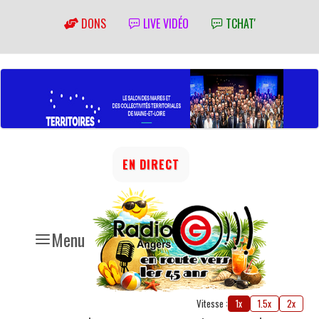
DONS
LIVE VIDÉO
TCHAT'
EN DIRECT
Menu
Vitesse :
1x
1.5x
2x