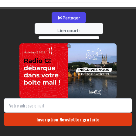
⋈
Partager
Lien court :
https://radio-g.fr?20319
⧉
Inscription Newsletter gratuite