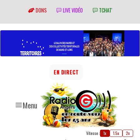
DONS
LIVE VIDÉO
TCHAT'
EN DIRECT
Menu
Vitesse :
1x
1.5x
2x