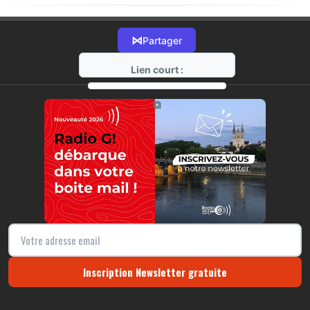
⋈
Partager
Lien court :
https://radio-g.fr?20186
⧉
Inscription Newsletter gratuite