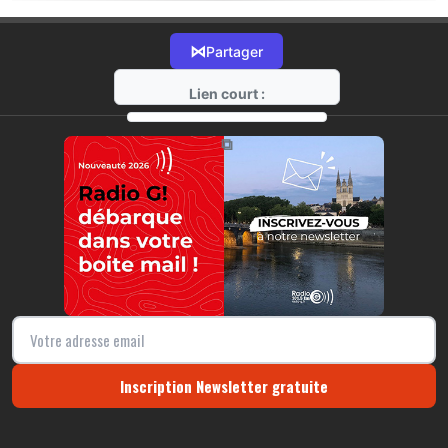
⋈
Partager
Lien court :
https://radio-g.fr?17877
⧉
Inscription Newsletter gratuite