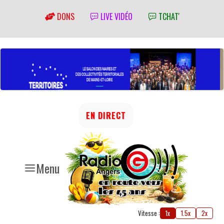
DONS
LIVE VIDÉO
TCHAT'
EN DIRECT
Menu
Vitesse :
1x
1.5x
2x