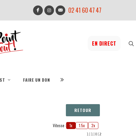
02 41 60 47 47
EN DIRECT
IST
FAIRE UN DON
RETOUR
Vitesse :
1x
1.5x
2x
1
|
1
|
0
|
2