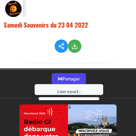
Samedi Souvenirs du 23 04 2022
⋈
Partager
Lien court :
https://radio-g.fr?8260
⧉