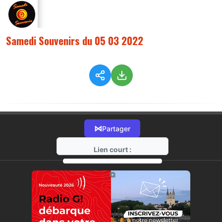
Samedi Souvenirs du 05 03 2022
⋈
Partager
Lien court :
https://radio-g.fr?7765
⧉