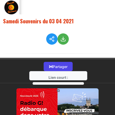
Samedi Souvenirs du 03 04 2021
⋈
Partager
Lien court :
https://radio-g.fr?5605
⧉