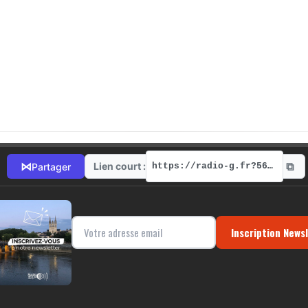
⧉
⋈
Lien court :
Partager
https://radio-g.fr?5603
Inscription News