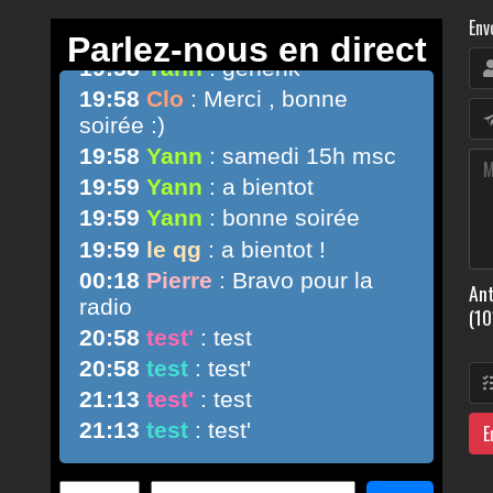
Env
Ant
(10
E