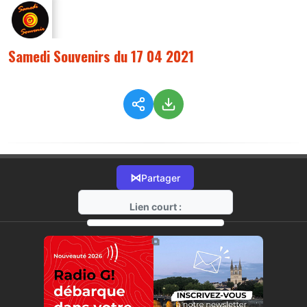
Samedi Souvenirs du 17 04 2021
⋈
Partager
Lien court :
https://radio-g.fr?4710
⧉