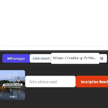
⧉
⋈
Lien court :
Partager
https://radio-g.fr?4172
Inscription News