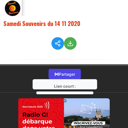
Samedi Souvenirs du 14 11 2020
⋈
Partager
Lien court :
https://radio-g.fr?3240
⧉