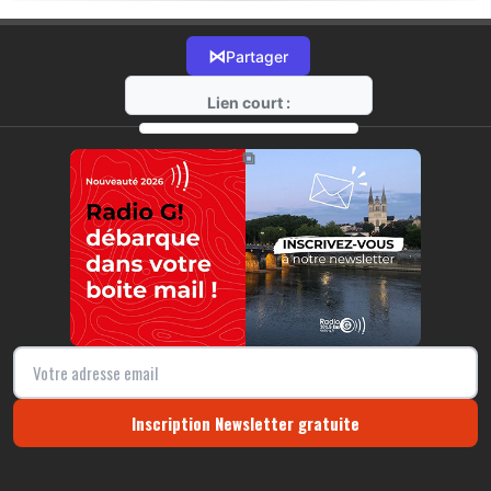
⋈
Partager
Lien court :
https://radio-g.fr?17514
⧉
Inscription Newsletter gratuite