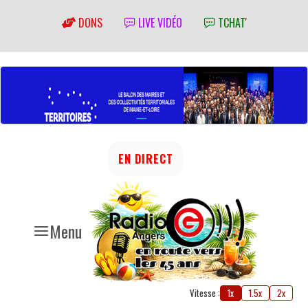
DONS
LIVE VIDÉO
TCHAT'
EN DIRECT
Menu
Vitesse :
1x
1.5x
2x