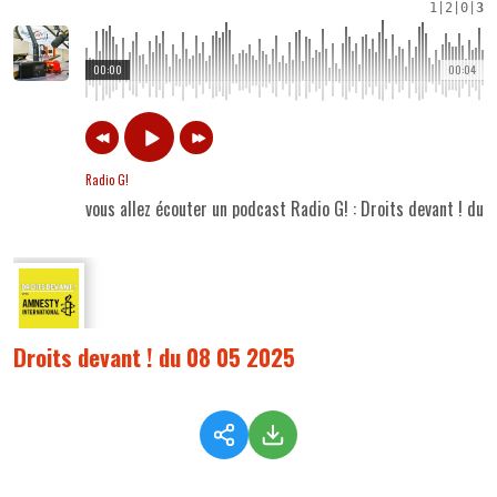
1
|
2
|
0
|
3
00:00
00:04
Radio G!
vous allez écouter un podcast Radio G! : Droits devant ! du
Droits devant ! du 08 05 2025