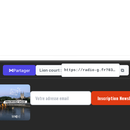
⧉
⋈
Lien court :
Partager
https://radio-g.fr?8306
Inscription News