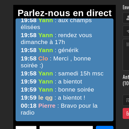
Env
Ant
(10
E