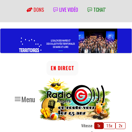
DONS
LIVE VIDÉO
TCHAT'
EN DIRECT
Menu
Vitesse :
1x
1.5x
2x