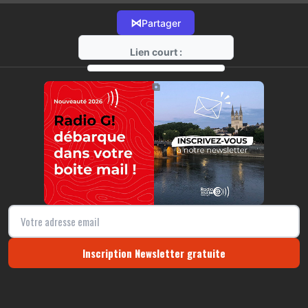
⋈
Partager
Lien court :
https://radio-g.fr?22140
⧉
Inscription Newsletter gratuite