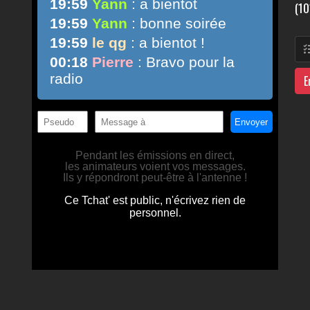
(10
E