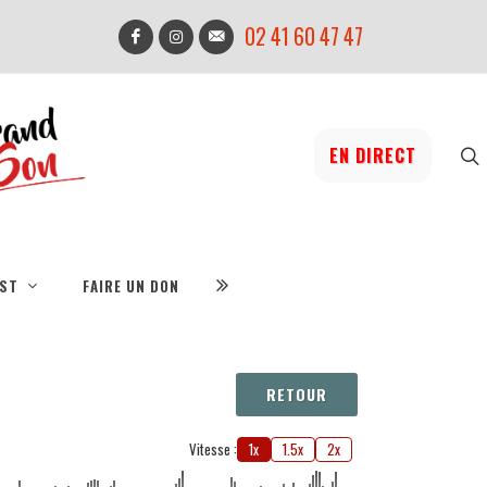
02 41 60 47 47
EN DIRECT
IST
FAIRE UN DON
RETOUR
Vitesse :
1x
1.5x
2x