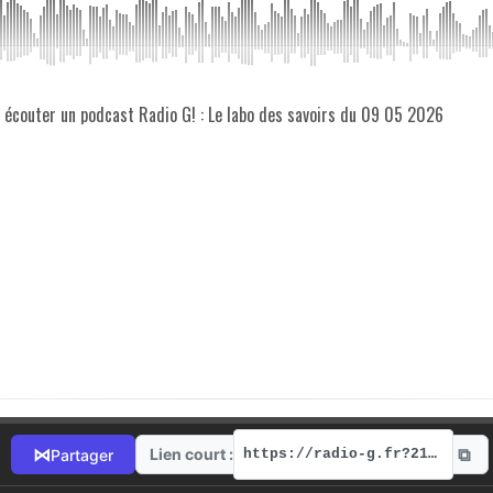
z écouter un podcast Radio G! : Le labo des savoirs du 09 05 2026
⧉
⋈
Lien court :
Partager
https://radio-g.fr?21986