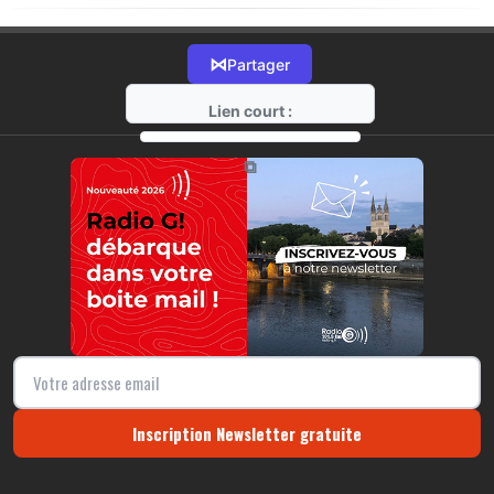
⋈
Partager
Lien court :
https://radio-g.fr?21029
⧉
Inscription Newsletter gratuite