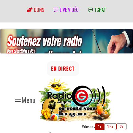
DONS
LIVE VIDÉO
TCHAT'
EN DIRECT
Menu
Vitesse :
1x
1.5x
2x