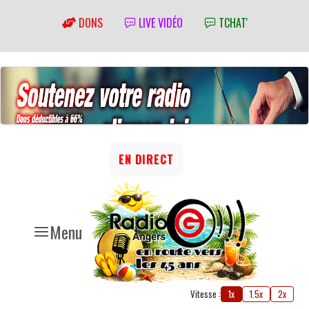
DONS
LIVE VIDÉO
TCHAT'
EN DIRECT
Menu
Vitesse :
1x
1.5x
2x