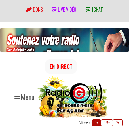
DONS
LIVE VIDÉO
TCHAT'
EN DIRECT
Menu
Vitesse :
1x
1.5x
2x