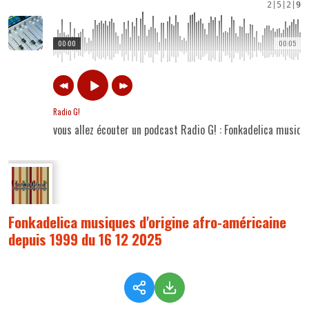
2
|
5
|
2
|
9
00:00
00:05
Radio G!
vous allez écouter un podcast Radio G! : Fonkadelica musiq
Fonkadelica musiques d'origine afro-américaine
depuis 1999 du 16 12 2025