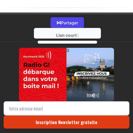
⋈
Partager
Lien court :
https://radio-g.fr?19796
⧉
Inscription Newsletter gratuite