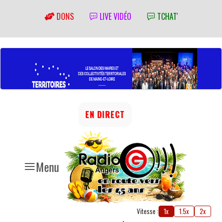
DONS
LIVE VIDÉO
TCHAT'
EN DIRECT
Menu
Vitesse :
1x
1.5x
2x