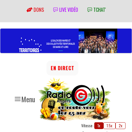
DONS
LIVE VIDÉO
TCHAT'
EN DIRECT
Menu
Vitesse :
1x
1.5x
2x