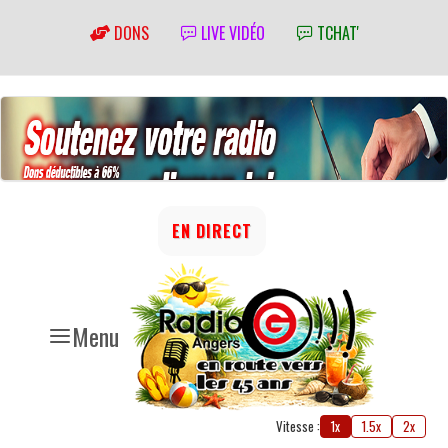
DONS
LIVE VIDÉO
TCHAT'
EN DIRECT
Menu
Vitesse :
1x
1.5x
2x