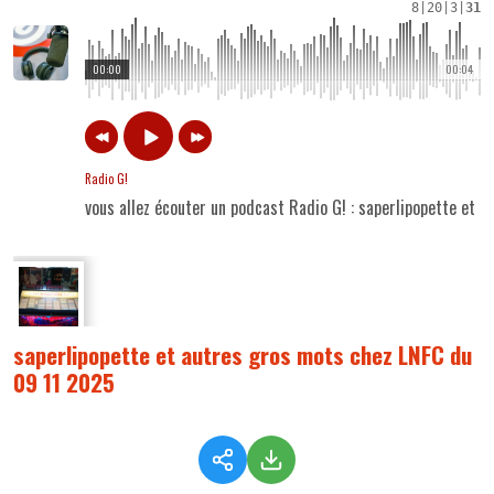
8
|
20
|
3
|
31
00:00
00:04
Radio G!
vous allez écouter un podcast Radio G! : saperlipopette et
saperlipopette et autres gros mots chez LNFC du
09 11 2025